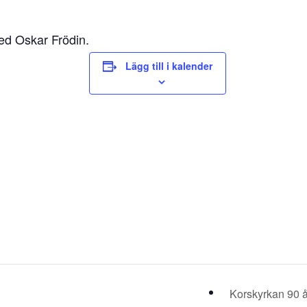
med Oskar Frödin.
Lägg till i kalender
Korskyrkan 90 