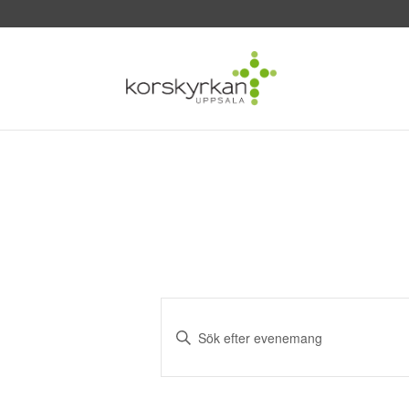
Evenemang
Search
Ange
and
nyckelord.
Sök
Views
efter
Navigation