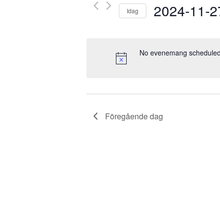
Evenemang
2024-11-2
Idag
efter
nyckelord.
Välj
datum.
No evenemang scheduled 
Föregående dag