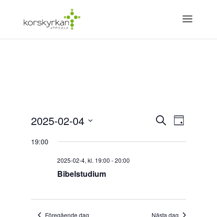
Evenemang
Eveneman
2025-02-04
Sök
vynaviger
Dag
Search
Välj
and
19:00
Views
datum.
Navigation
2025-02-4, kl. 19:00
-
20:00
Bibelstudium
Föregående dag
Nästa dag