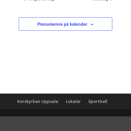
Prenumerera på kalender
Korskyrkan Uppsala
Lokaler
Sporthall