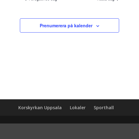
Prenumerera på kalender
Korskyrkan Uppsala
Lokaler
Sporthall