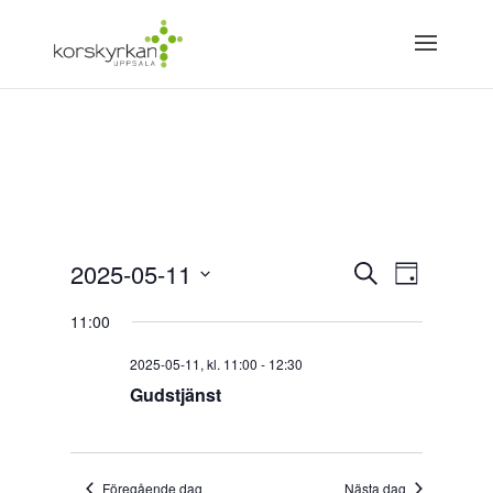
Evenemang
Eveneman
2025-05-11
Sök
vynaviger
Dag
Search
Välj
and
11:00
Views
datum.
Navigation
2025-05-11, kl. 11:00
-
12:30
Gudstjänst
Föregående dag
Nästa dag