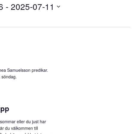
6
 - 
2025-07-11
Thea Samuelsson predikar.
a söndag.
upp
sommar eller du just har
är du välkommen till