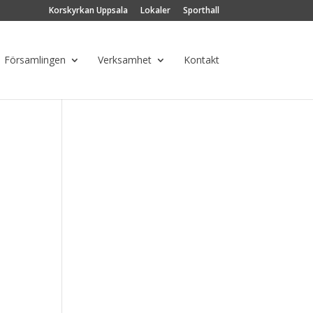
Korskyrkan Uppsala
Lokaler
Sporthall
Församlingen
Verksamhet
Kontakt
ng