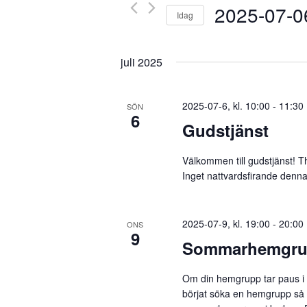
Evenemang
2025-07-0
Idag
efter
nyckelord.
Välj
datum.
juli 2025
2025-07-6, kl. 10:00
-
11:30
SÖN
6
Gudstjänst
Välkommen till gudstjänst! 
Inget nattvardsfirande denn
2025-07-9, kl. 19:00
-
20:00
ONS
9
Sommarhemgr
Om din hemgrupp tar paus i 
börjat söka en hemgrupp så 