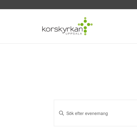
Evenemang
Search
Ange
and
nyckelord.
Sök
Views
efter
Navigation