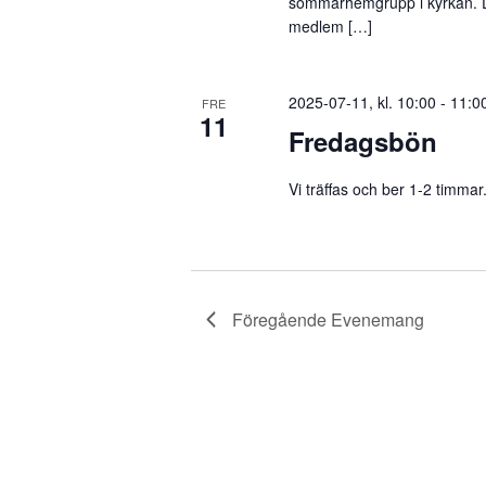
sommarhemgrupp i kyrkan. Du
medlem […]
2025-07-11, kl. 10:00
-
11:0
FRE
11
Fredagsbön
Vi träffas och ber 1-2 timm
Föregående
Evenemang