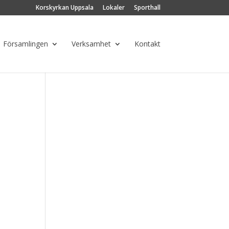
Korskyrkan Uppsala
Lokaler
Sporthall
Församlingen
Verksamhet
Kontakt
ng