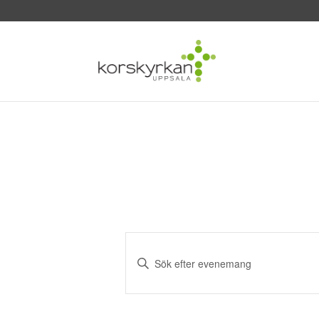
Evenemang
Search
Ange
and
nyckelord.
Sök
Views
efter
Navigation