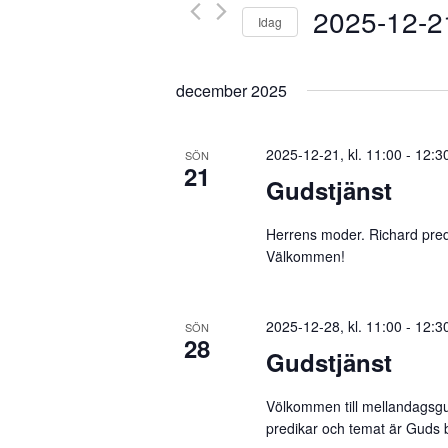
Evenemang
2025-12-2
Idag
efter
nyckelord.
Välj
datum.
december 2025
2025-12-21, kl. 11:00
-
12:3
SÖN
21
Gudstjänst
Herrens moder. Richard pred
Välkommen!
2025-12-28, kl. 11:00
-
12:3
SÖN
28
Gudstjänst
Völkommen till mellandagsgu
predikar och temat är Guds 