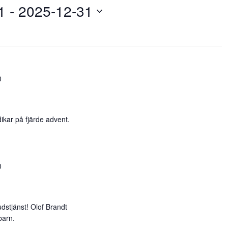
1
 - 
2025-12-31
0
ikar på fjärde advent.
0
dstjänst! Olof Brandt
barn.