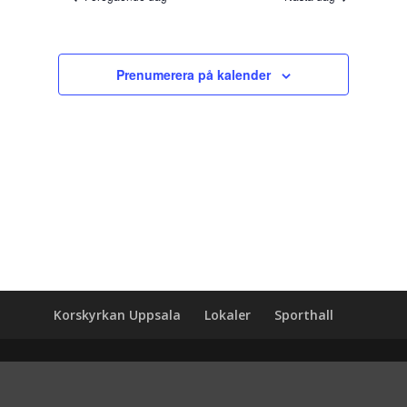
Prenumerera på kalender
Korskyrkan Uppsala
Lokaler
Sporthall