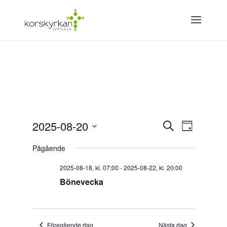
Evenemang
Eveneman
2025-08-20
Sök
vynaviger
Dag
Search
Välj
and
Pågående
Views
datum.
Navigation
2025-08-18, kl. 07:00
-
2025-08-22, kl. 20:00
Bönevecka
Föregående dag
Nästa dag