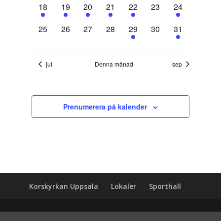
1
1
1
1
2
0
1
18
19
20
21
22
23
24
evenemang,
evenemang,
evenemang,
evenemang,
evenemang,
evenemang,
evenemang,
0
0
0
0
2
0
1
25
26
27
28
29
30
31
evenemang,
evenemang,
evenemang,
evenemang,
evenemang,
evenemang,
evenemang,
jul
Denna månad
sep
Prenumerera på kalender
Korskyrkan Uppsala
Lokaler
Sporthall