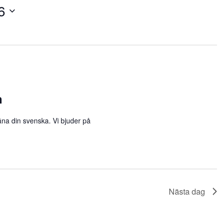
6
n
räna din svenska. Vi bjuder på
Nästa dag