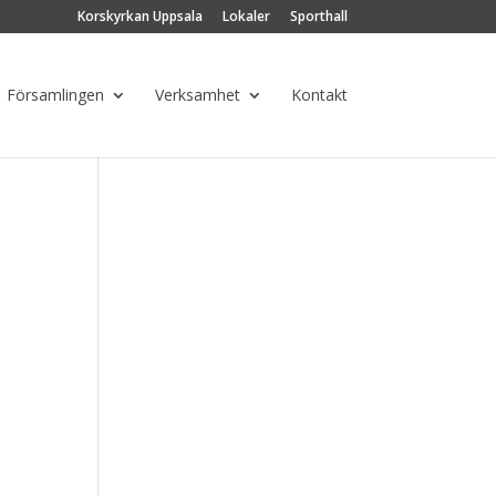
Korskyrkan Uppsala
Lokaler
Sporthall
Församlingen
Verksamhet
Kontakt
g
ng