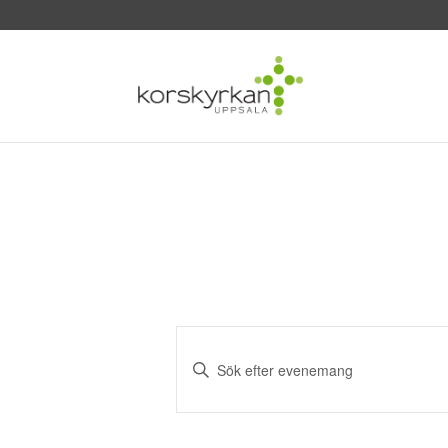
Evenemang
Search
Ange
and
nyckelord.
Sök
Views
efter
Navigation