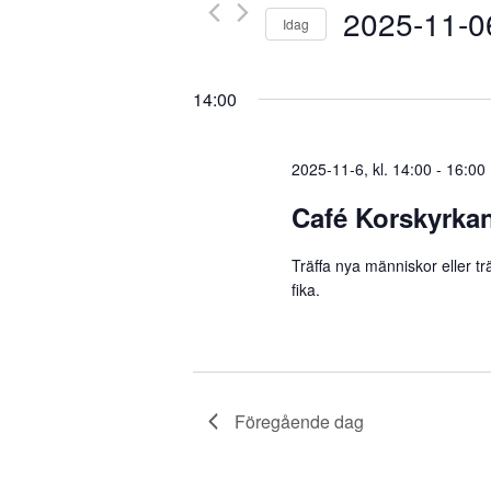
Evenemang
2025-11-0
Idag
efter
nyckelord.
Välj
datum.
14:00
2025-11-6, kl. 14:00
-
16:00
Café Korskyrka
Träffa nya människor eller t
fika.
Föregående dag