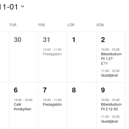
11-01
TOR
FRE
LÖR
SÖN
0
1
0
2
30
31
1
2
nemang,
evenemang,
evenemang,
evenemang,
evenema
10:00
-
11:00
10:00
-
10:45
Fredagsbön
Bibelstudium
Fil 1:27-
2:11
11:00
-
12:30
Gudstjänst
1
1
0
2
6
7
8
9
nemang,
evenemang,
evenemang,
evenemang,
evenema
14:00
-
16:00
10:00
-
11:00
10:00
-
10:45
Café
Fredagsbön
Bibelstudium
Korskyrkan
Fil 2:12-30
11:00
-
12:30
Gudstjänst