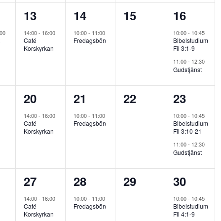
1
1
0
2
13
14
15
16
nemang,
evenemang,
evenemang,
evenemang,
evenema
:00
14:00
-
16:00
10:00
-
11:00
10:00
-
10:45
t
Café
Fredagsbön
Bibelstudium
Korskyrkan
Fil 3:1-9
11:00
-
12:30
Gudstjänst
1
1
0
2
20
21
22
23
nemang,
evenemang,
evenemang,
evenemang,
evenema
14:00
-
16:00
10:00
-
11:00
10:00
-
10:45
Café
Fredagsbön
Bibelstudium
Korskyrkan
Fil 3:10-21
11:00
-
12:30
Gudstjänst
1
1
0
2
27
28
29
30
nemang,
evenemang,
evenemang,
evenemang,
evenema
14:00
-
16:00
10:00
-
11:00
10:00
-
10:45
Café
Fredagsbön
Bibelstudium
Korskyrkan
Fil 4:1-9