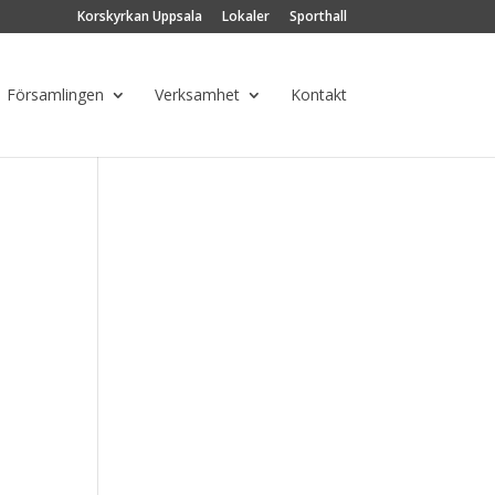
Korskyrkan Uppsala
Lokaler
Sporthall
Församlingen
Verksamhet
Kontakt
g
ng