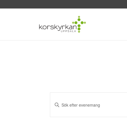
Evenemang
Search
Ange
and
nyckelord.
Sök
Views
efter
Navigation