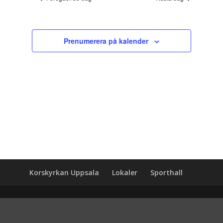
Prenumerera på kalender
Korskyrkan Uppsala
Lokaler
Sporthall