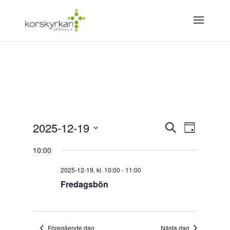
Evenemang
Eveneman
2025-12-19
Sök
vynaviger
Dag
Search
Välj
and
10:00
Views
datum.
Navigation
2025-12-19, kl. 10:00
-
11:00
Fredagsbön
Föregående dag
Nästa dag